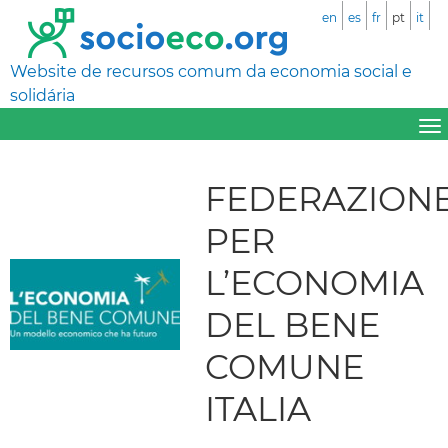
en
es
fr
pt
it
Website de recursos comum da economia social e
solidária
FEDERAZION
PER
L’ECONOMIA
DEL BENE
COMUNE
ITALIA