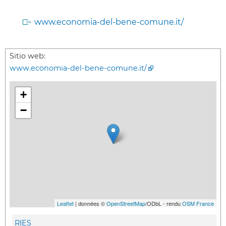
www.economia-del-bene-comune.it/
Sitio web:
www.economia-del-bene-comune.it/
+
−
Leaflet
| données ©
OpenStreetMap
/ODbL - rendu
OSM France
RIES