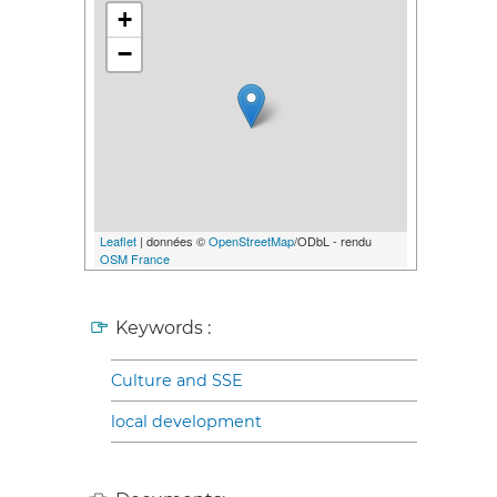
+
−
Leaflet
| données ©
OpenStreetMap
/ODbL - rendu
OSM France
Keywords :
Culture and SSE
local development