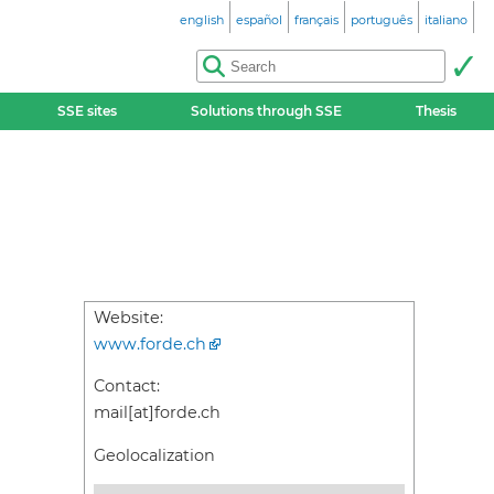
english
español
français
português
italiano
SSE sites
Solutions through SSE
Thesis
Website:
www.forde.ch
Contact:
mail[at]forde.ch
Geolocalization