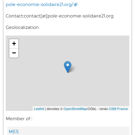
pole-economie-solidaire21.org/
Contact:
contact[at]pole-economie-solidaire21.org
Geolocalization
+
−
Leaflet
| données ©
OpenStreetMap
/ODbL - rendu
OSM France
Member of :
MES