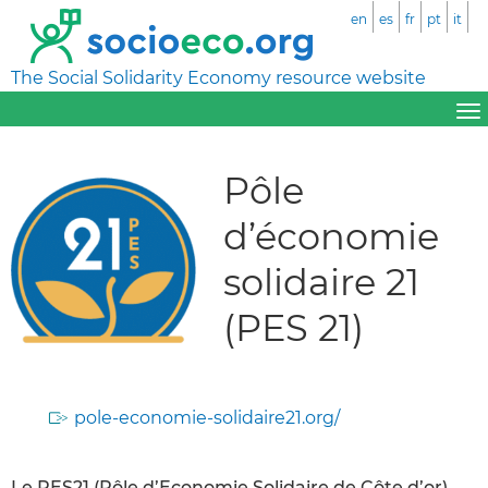
en
es
fr
pt
it
The Social Solidarity Economy resource website
Pôle
d’économie
solidaire 21
(PES 21)
pole-economie-solidaire21.org/
Le PES21 (Pôle d’Economie Solidaire de Côte d’or)