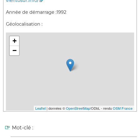
vientosur.info/
Année de démarrage :
1992
Géolocalisation :
+
−
Leaflet
| données ©
OpenStreetMap
/ODbL - rendu
OSM France
Mot-clé :