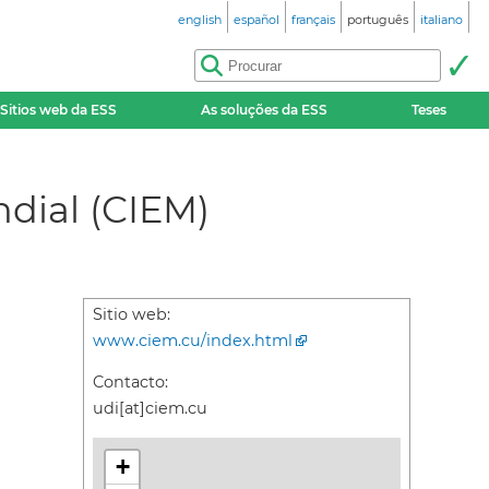
english
español
français
português
italiano
Sitios web da ESS
As soluções da ESS
Teses
dial (CIEM)
Sitio web:
www.ciem.cu/index.html
Contacto:
udi[at]ciem.cu
+