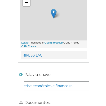
−
Leaflet
| données ©
OpenStreetMap
/ODbL - rendu
OSM France
RIPESS LAC
Palavra-chave
crise econômica e financeira
Documentos: