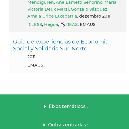
Mendiguren
,
Ana Lametti Señoriño
,
María
Victoria Deux Marzi
,
Gonzalo Vázquez
,
Amaia Uribe Etxebarria
, dezembro 2011
RILESS
,
Hegoa
,
REAS
, EMAUS
Guia de experiencias de Economia
Social y Solidaria Sur-Norte
2011
EMAUS
Eixos temáticos :
Outras entradas :