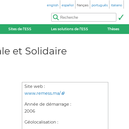
english
español
français
português
italiano
Sites de l’ESS
Les solutions de l’ESS
Thèses
e et Solidaire
Site web :
www.remess.ma/
Année de démarrage :
2006
Géolocalisation :