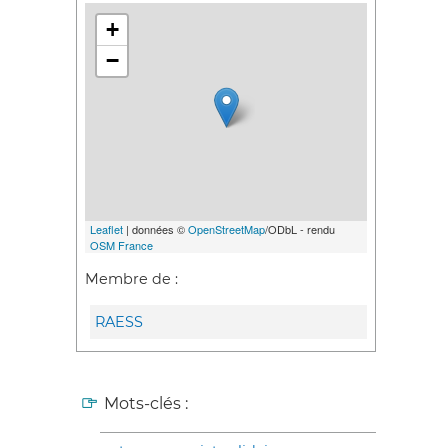
+
−
Leaflet
| données ©
OpenStreetMap
/ODbL - rendu
OSM France
Membre de :
RAESS
Mots-clés :