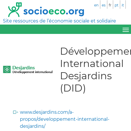
en
es
fr
pt
it
Site ressources de l’économie sociale et solidaire
Développeme
International
Desjardins
(DID)
www.desjardins.com/a-
propos/developpement-international-
desjardins/