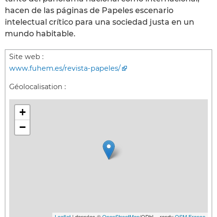
hacen de las páginas de Papeles escenario
intelectual crítico para una sociedad justa en un
mundo habitable.
Site web :
www.fuhem.es/revista-papeles/
Géolocalisation :
+
−
Leaflet
| données ©
OpenStreetMap
/ODbL - rendu
OSM France