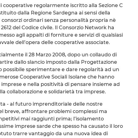
i cooperative regolarmente iscritto alla Sezione C
stituito dalla Regione Sardegna ai sensi della
i consorzi ordinari senza personalità propria nè
t. 2612 del Codice civile. Il Consorzio Network ha
esso agli appalti di forniture e servizi di qualsiasi
avvale dell’opera delle cooperative associate.
cialmente il 28 Marzo 2008, dopo un collaudo di
artire dallo slancio imposto dalla Progettazione
to possibile sperimentare e dare regolarità ad un
umerose Cooperative Sociali Isolane che hanno
 imprese e nella positività di pensare insieme ad
la collaborazione e solidarietà tra imprese.
a - al futuro imprenditoriale delle nostre
el breve, affrontare problemi complessi ma
etitivi mai raggiunti prima; l’isolamento
issime imprese sarde che spesso ha causato il loro
otuto trarre vantaggio da una nuova idea di