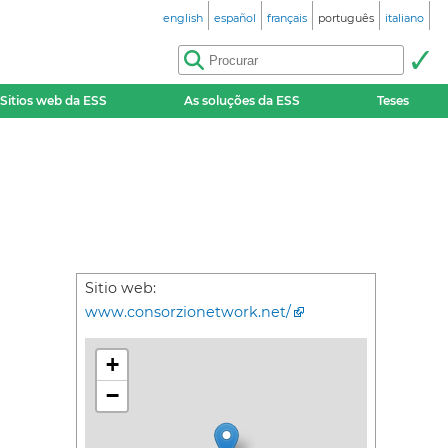
english
español
français
português
italiano
Sitios web da ESS
As soluções da ESS
Teses
Sitio web:
www.consorzionetwork.net/
+
−