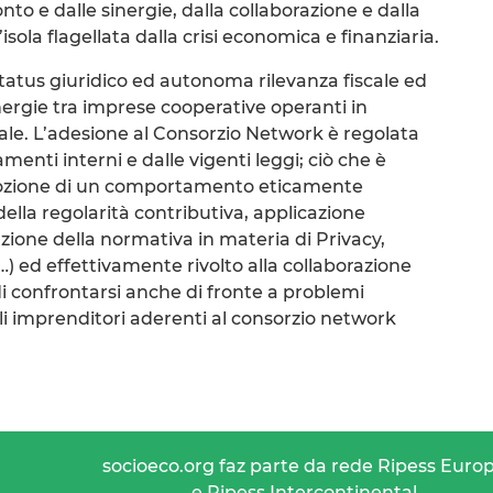
to e dalle sinergie, dalla collaborazione e dalla
isola flagellata dalla crisi economica e finanziaria.
atus giuridico ed autonoma rilevanza fiscale ed
sinergie tra imprese cooperative operanti in
nale. L’adesione al Consorzio Network è regolata
menti interni e dalle vigenti leggi; ciò che è
’adozione di un comportamento eticamente
 della regolarità contributiva, applicazione
azione della normativa in materia di Privacy,
…) ed effettivamente rivolto alla collaborazione
di confrontarsi anche di fronte a problemi
gli imprenditori aderenti al consorzio network
socioeco.org faz parte da rede Ripess Euro
e Ripess Intercontinental