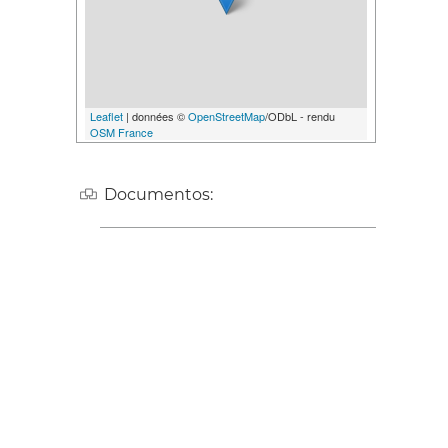
Leaflet
| données ©
OpenStreetMap
/ODbL - rendu
OSM France
Documentos: