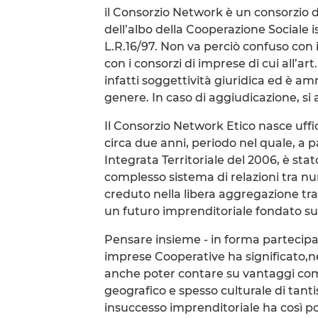
il Consorzio Network è un consorzio d
dell’albo della Cooperazione Sociale i
L.R.16/97. Non va perciò confuso con 
con i consorzi di imprese di cui all’ar
infatti soggettività giuridica ed è amm
genere. In caso di aggiudicazione, si 
Il Consorzio Network Etico nasce uffi
circa due anni, periodo nel quale, a p
Integrata Territoriale del 2006, è sta
complesso sistema di relazioni tra n
creduto nella libera aggregazione tra
un futuro imprenditoriale fondato sul
Pensare insieme - in forma partecipat
imprese Cooperative ha significato,n
anche poter contare su vantaggi comp
geografico e spesso culturale di tant
insuccesso imprenditoriale ha così p