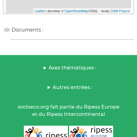
Leaflet
| données ©
OpenStreetMap
/ODbL - rendu
OSM France
Documents :
Axes thématiques :
Autres entrées :
socioeco.org fait partie du Ripess Europe
et du Ripess Intercontinental