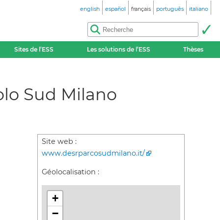
english
español
français
português
italiano
Sites de l’ESS
Les solutions de l’ESS
Thèses
colo Sud Milano
Site web :
www.desrparcosudmilano.it/
Géolocalisation :
+
−