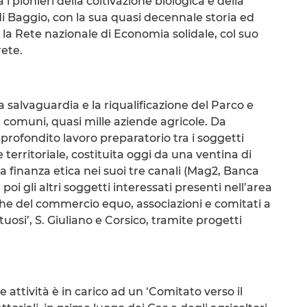
 i pionieri della coltivazione biologica e della
di Baggio, con la sua quasi decennale storia ed
, la Rete nazionale di Economia solidale, col suo
rete.
la salvaguardia e la riqualificazione del Parco e
61 comuni, quasi mille aziende agricole. Da
rofondito lavoro preparatorio tra i soggetti
e territoriale, costituita oggi da una ventina di
a finanza etica nei suoi tre canali (Mag2, Banca
poi gli altri soggetti interessati presenti nell’area
he del commercio equo, associazioni e comitati a
tuosi’, S. Giuliano e Corsico, tramite progetti
 attività è in carico ad un ‘Comitato verso il