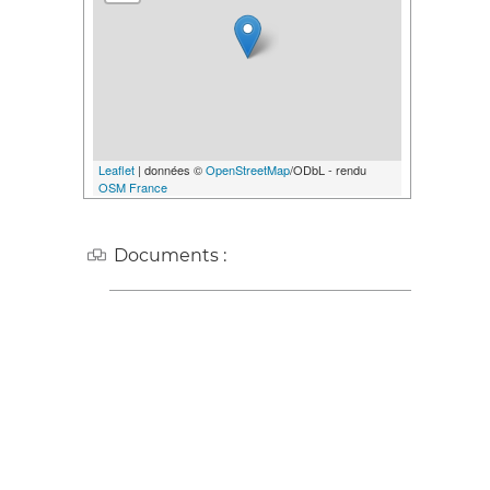
Leaflet
| données ©
OpenStreetMap
/ODbL - rendu
OSM France
Documents :