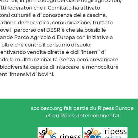
ttoriali, in primo luogo dei Gas e degli agricoltori,
etti federatori che il Comitato ha attivato
corsi culturali e di conoscenza delle cascine,
ipazione democratica, comunicazione, frutteto
ove il percorso del DESR è che sia possibile
rande Parco Agricolo d’Europa con iniziative a
o oltre che contro il consumo di suolo:
tivando vendita diretta e cicli ‘interni’ di
ndo la multifunzionalità (senza però prevaricare
robiodiversità capace di intaccare le monocolture
nti intensivi di bovini.
socioeco.org fait partie du Ripess Europe
et du Ripess Intercontinental