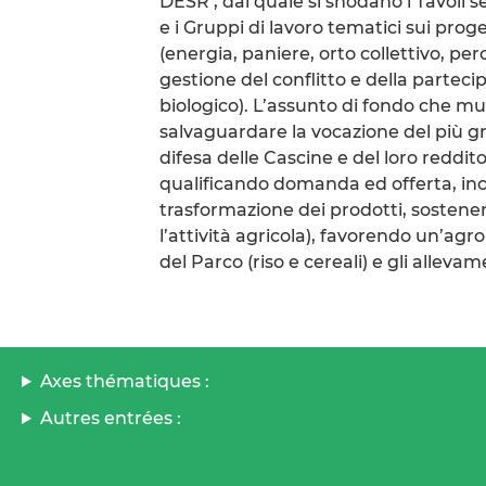
DESR’, dal quale si snodano i Tavoli se
e i Gruppi di lavoro tematici sui prog
(energia, paniere, orto collettivo, per
gestione del conflitto e della partec
biologico). L’assunto di fondo che mu
salvaguardare la vocazione del più g
difesa delle Cascine e del loro reddit
qualificando domanda ed offerta, incen
trasformazione dei prodotti, sostene
l’attività agricola), favorendo un’ag
del Parco (riso e cereali) e gli allevame
Axes thématiques :
Autres entrées :