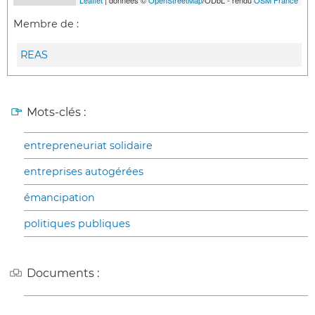
Leaflet
| données ©
OpenStreetMap
/ODbL - rendu
OSM France
Membre de :
REAS
Mots-clés :
entrepreneuriat solidaire
entreprises autogérées
émancipation
politiques publiques
Documents :