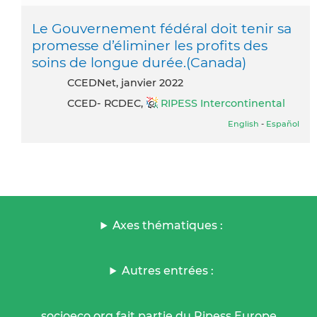
Le Gouvernement fédéral doit tenir sa
promesse d’éliminer les profits des
soins de longue durée.(Canada)
CCEDNet, janvier 2022
CCED- RCDEC,
RIPESS Intercontinental
English
-
Español
Axes thématiques :
Autres entrées :
socioeco.org fait partie du Ripess Europe