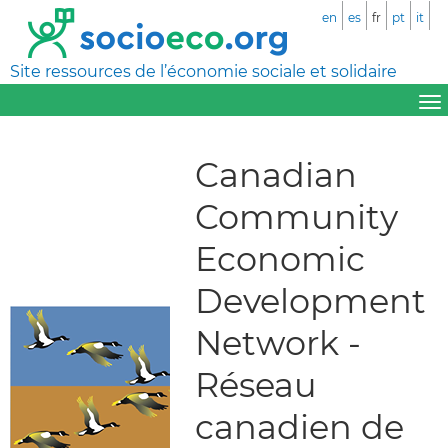
en
es
fr
pt
it
Site ressources de l’économie sociale et solidaire
Canadian
Community
Economic
Development
Network -
Réseau
canadien de