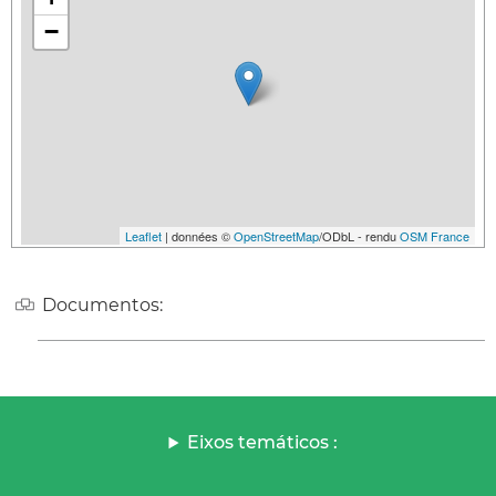
−
Leaflet
| données ©
OpenStreetMap
/ODbL - rendu
OSM France
Documentos:
Eixos temáticos :