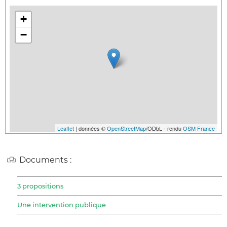
+
−
Leaflet
| données ©
OpenStreetMap
/ODbL - rendu
OSM France
Documents :
3 propositions
Une intervention publique