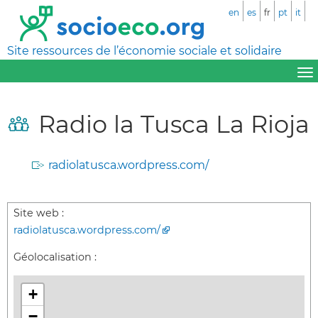
en
es
fr
pt
it
Site ressources de l’économie sociale et solidaire
Radio la Tusca La Rioja
radiolatusca.wordpress.com/
Site web :
radiolatusca.wordpress.com/
Géolocalisation :
+
−