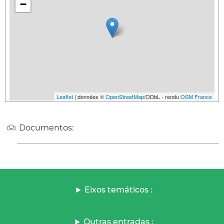
−
Leaflet
| données ©
OpenStreetMap
/ODbL - rendu
OSM France
Documentos:
Eixos temáticos :
Outras entradas :