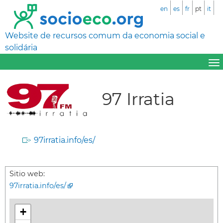
en
es
fr
pt
it
Website de recursos comum da economia social e
solidária
97 Irratia
97irratia.info/es/
Sitio web:
97irratia.info/es/
+