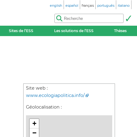
english
español
français
português
italiano
Sites de l’ESS
Les solutions de l’ESS
Thèses
Site web :
www.ecologiapolitica.info/
Géolocalisation :
+
−