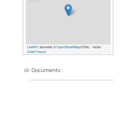
Leaflet
| données ©
OpenStreetMap
/ODbL - rendu
OSM France
Documents :