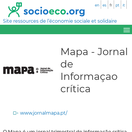
en
es
fr
pt
it
Site ressources de l’économie sociale et solidaire
Mapa - Jornal
de
Informaçao
crítica
www.jornalmapa.pt/
O Mapa é um jornal trimestral de informação crítica