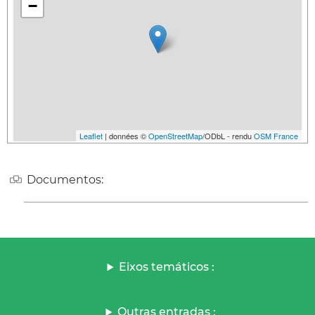
−
Leaflet
| données ©
OpenStreetMap
/ODbL - rendu
OSM France
Documentos:
Eixos temáticos :
Outras entradas :