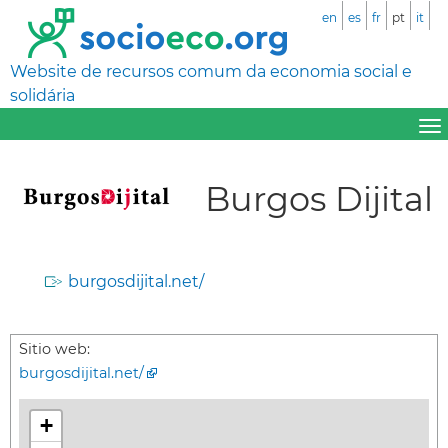
en
es
fr
pt
it
Website de recursos comum da economia social e
solidária
Burgos Dijital
burgosdijital.net/
Sitio web:
burgosdijital.net/
+