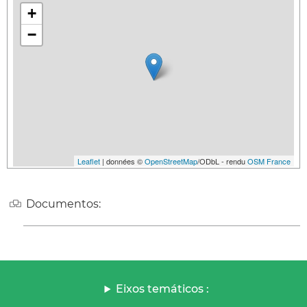
+
−
Leaflet
| données ©
OpenStreetMap
/ODbL - rendu
OSM France
Documentos:
Eixos temáticos :