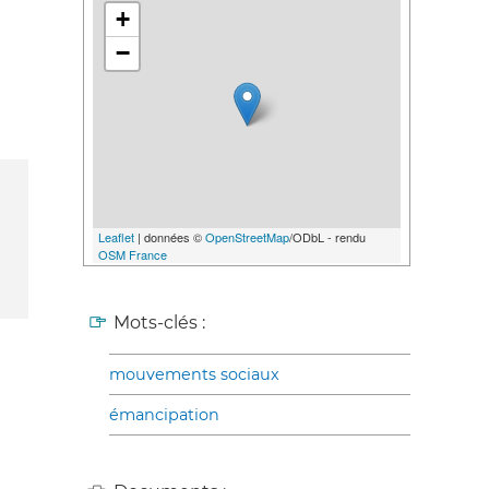
+
−
Leaflet
| données ©
OpenStreetMap
/ODbL - rendu
OSM France
Mots-clés :
mouvements sociaux
émancipation