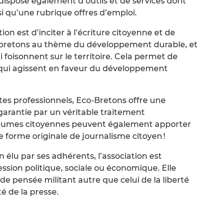
Il dispose également d’outils et de services dont
i qu’une rubrique offres d’emploi.
ion est d’inciter à l’écriture citoyenne et de
e bretons au thème du développement durable, et
ui foisonnent sur le territoire. Cela permet de
 qui agissent en faveur du développement
stes professionnels, Eco-Bretons offre une
garantie par un véritable traitement
s plumes citoyennes peuvent également apporter
une forme originale de journalisme citoyen !
 élu par ses adhérents, l’association est
sion politique, sociale ou économique. Elle
de pensée militant autre que celui de la liberté
té de la presse.