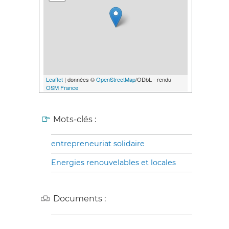
Leaflet
| données ©
OpenStreetMap
/ODbL - rendu
OSM France
Mots-clés :
entrepreneuriat solidaire
Energies renouvelables et locales
Documents :