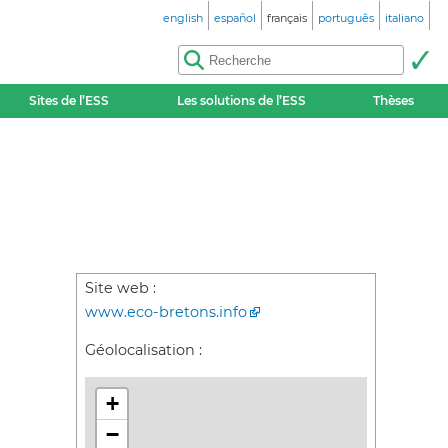
english
español
français
português
italiano
Sites de l’ESS
Les solutions de l’ESS
Thèses
Site web :
www.eco-bretons.info
Géolocalisation :
+
−