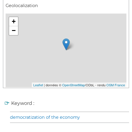
Geolocalization
+
−
Leaflet
| données ©
OpenStreetMap
/ODbL - rendu
OSM France
Keyword :
democratization of the economy