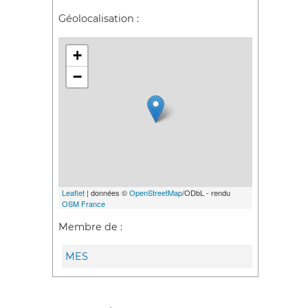
Géolocalisation :
+
−
Leaflet
| données ©
OpenStreetMap
/ODbL - rendu
OSM France
Membre de :
MES