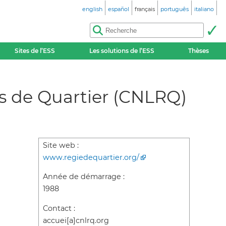
english
español
français
português
italiano
Sites de l’ESS
Les solutions de l’ESS
Thèses
es de Quartier (CNLRQ)
Site web :
www.regiedequartier.org/
Année de démarrage :
1988
Contact :
accuei[a]cnlrq.org