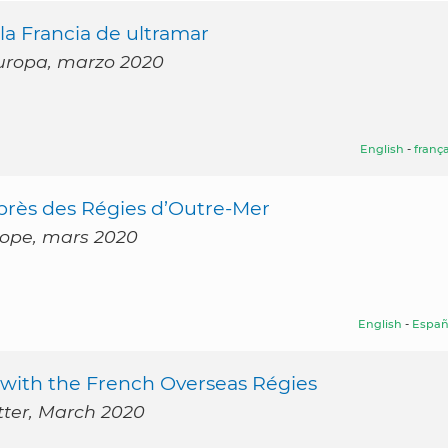
la Francia de ultramar
 Europa, marzo 2020
English
-
frança
près des Régies d’Outre-Mer
urope, mars 2020
English
-
Españ
 with the French Overseas Régies
tter, March 2020