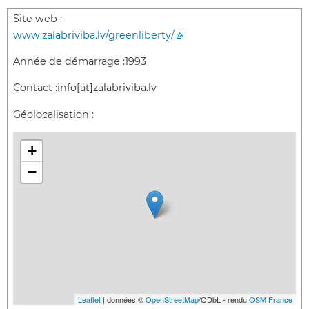
Site web :
www.zalabriviba.lv/greenliberty/
Année de démarrage :
1993
Contact :
info[at]zalabriviba.lv
Géolocalisation :
+
−
Leaflet
| données ©
OpenStreetMap
/ODbL - rendu
OSM France