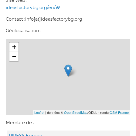
Site web :
ideasfactorybg.org/en/
Contact :
info[at]ideasfactorybg.org
Géolocalisation :
+
−
Leaflet
| données ©
OpenStreetMap
/ODbL - rendu
OSM France
Membre de :
RIPESS Europe