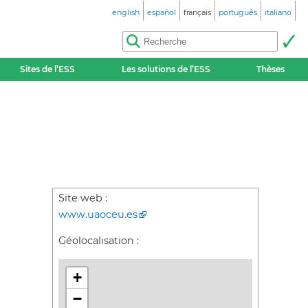
english
español
français
português
italiano
Sites de l’ESS
Les solutions de l’ESS
Thèses
Site web :
www.uaoceu.es
Géolocalisation :
+
−