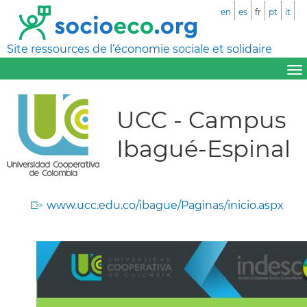
en
es
fr
pt
it
Site ressources de l’économie sociale et solidaire
UCC - Campus
Ibagué-Espinal
www.ucc.edu.co/ibague/Paginas/inicio.aspx