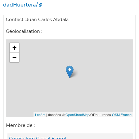
dadHuertera/
Contact :
Juan Carlos Abdala
Géolocalisation :
+
−
Leaflet
| données ©
OpenStreetMap
/ODbL - rendu
OSM France
Membre de :
Curriculum Global Ecosol