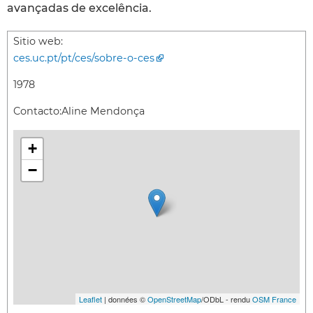
avançadas de excelência.
Sitio web:
ces.uc.pt/pt/ces/sobre-o-ces
1978
Contacto:
Aline Mendonça
+
−
Leaflet
| données ©
OpenStreetMap
/ODbL - rendu
OSM France