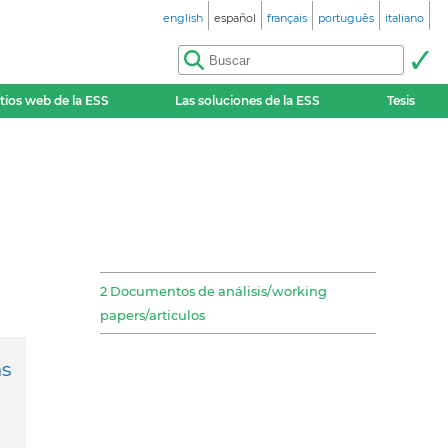
english
español
français
português
italiano
itios web de la ESS
Las soluciones de la ESS
Tesis
2 Documentos de análisis/working
papers/articulos
as