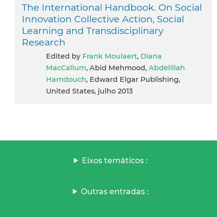
The International Handbook. On Social
Innovation Collective Action, Social
Learning and Transdisciplinary
Research
Edited by
Frank Moulaert
,
Diana
MacCallum
, Abid Mehmood,
Abdelillah
Hamdouch
, Edward Elgar Publishing,
United States, julho 2013
Eixos temáticos :
Outras entradas :