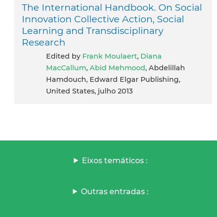
The International Handbook. On Social
Innovation Collective Action, Social
Learning and Transdisciplinary
Research
Edited by
Frank Moulaert
,
Diana
MacCallum
,
Abid Mehmood
, Abdelillah
Hamdouch, Edward Elgar Publishing,
United States, julho 2013
Eixos temáticos :
Outras entradas :