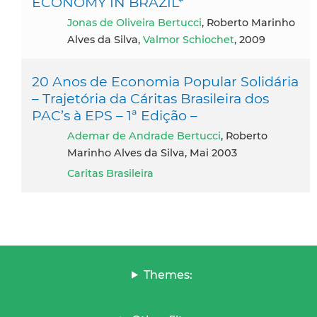
ECONOMY IN BRAZIL*
Jonas de Oliveira Bertucci
, Roberto Marinho
Alves da Silva,
Valmor Schiochet
, 2009
20 Anos de Economia Popular Solidária
– Trajetória da Cáritas Brasileira dos
PAC’s à EPS – 1ª Edição –
Ademar de Andrade Bertucci
, Roberto
Marinho Alves da Silva, Mai 2003
Caritas Brasileira
Themes: