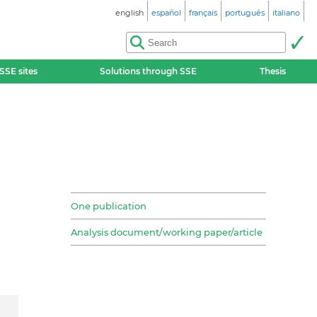
english
español
français
português
italiano
SSE sites
Solutions through SSE
Thesis
One publication
Analysis document/working paper/article