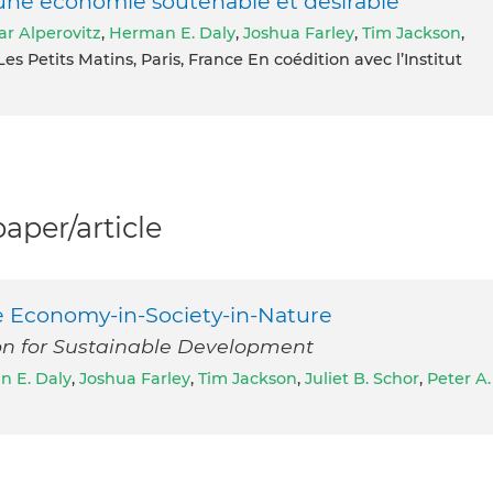
ne économie soutenable et désirable
ar Alperovitz
,
Herman E. Daly
,
Joshua Farley
,
Tim Jackson
,
 Les Petits Matins, Paris, France En coédition avec l’Institut
per/article
le Economy-in-Society-in-Nature
ion for Sustainable Development
 E. Daly
,
Joshua Farley
,
Tim Jackson
,
Juliet B. Schor
,
Peter A.