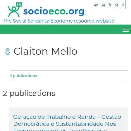
en
es
fr
pt
it
The Social Solidarity Economy resource website
Claiton Mello
2 publications
2 publications
Geração de Trabalho e Renda – Gestão
Democrática e Sustentabilidade Nos
Empreendimentos Econômicos e