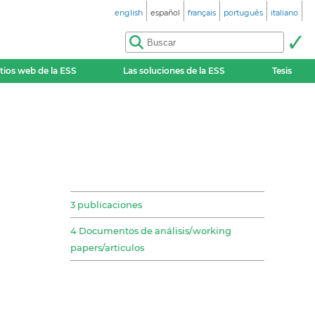
english
español
français
português
italiano
itios web de la ESS
Las soluciones de la ESS
Tesis
3 publicaciones
4 Documentos de análisis/working
papers/articulos