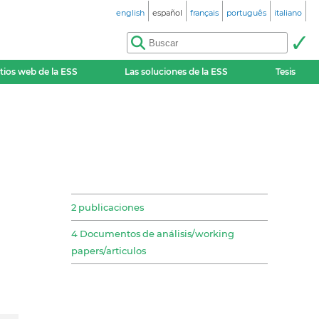
english
español
français
português
italiano
itios web de la ESS
Las soluciones de la ESS
Tesis
2 publicaciones
4 Documentos de análisis/working
papers/articulos