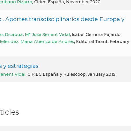
cribano Pizarro
, Ciriec-España, November 2020
.. Aportes transdisciplinarios desde Europa y
es Dicapua
,
Mª José Senent Vidal
, Isabel Gemma Fajardo
 Meléndez
,
María Atienza de Andrés
, Editorial Tirant, February
 y estrategias
Senent Vidal
, CIRIEC España y Rulescoop, January 2015
ticles