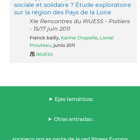
sociale et solidaire ? Étude exploratoire
sur la région des Pays de la Loire
XIe Rencontres du RIUESS - Poitiers
- 15/17 juin 2011
Franck bailly,
Karine Chapelle
,
Lionel
Prouteau
, junio 2011
RIUESS
Ejes temáticos:
Otras entradas :
socioeco.org es parte de la red Ripess Europa