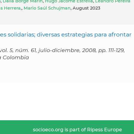
o
,
Dalia Borge Marín
,
Hugo Jacome Estrella
,
Leandro Pereira
s Herrera,
,
Mario Saúl Schujman
, August 2023
nes solidarias; diversas estrategias para afrontar
. 5, núm. 61, julio-diciembre, 2008, pp. 111-129,
na Colombia
socioeco.org is part of Ripess Europe