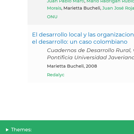
Juan Pablo Martí
,
Mario Radrigán Rubi
Morais
, Marietta Bucheli,
Juan José Roja
ONU
El desarrollo local y las organizacio
el desarrollo: un caso colombiano
Cuadernos de Desarrollo Rural, vol
Pontificia Universidad Javeria
Marietta Bucheli, 2008
Redalyc
Themes: