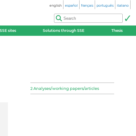
english
español
français
português
italiano
SSE sites
Solutions through SSE
Thesis
2 Analyses/working papers/articles