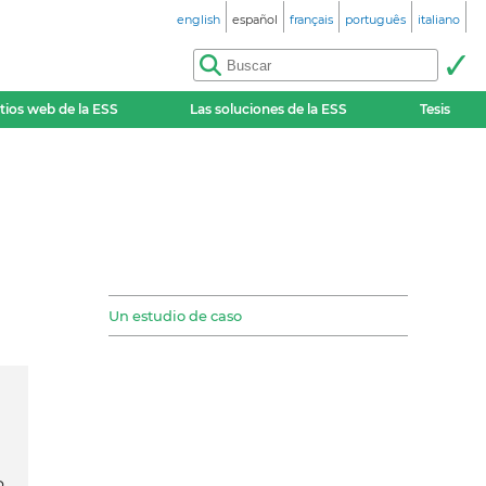
english
español
français
português
italiano
itios web de la ESS
Las soluciones de la ESS
Tesis
Un estudio de caso
o