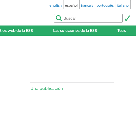
english
español
français
português
italiano
itios web de la ESS
Las soluciones de la ESS
Tesis
Una publicación