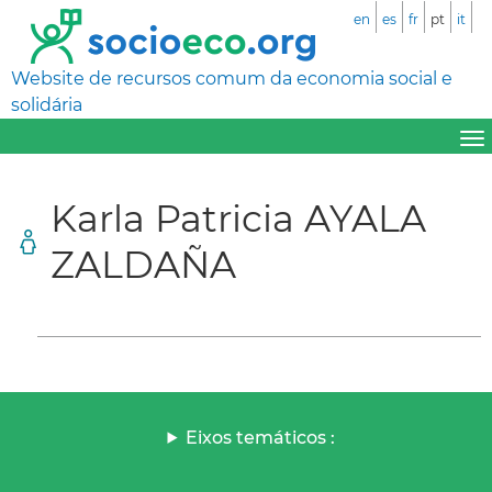
en
es
fr
pt
it
Website de recursos comum da economia social e
solidária
Karla Patricia AYALA
ZALDAÑA
Eixos temáticos :