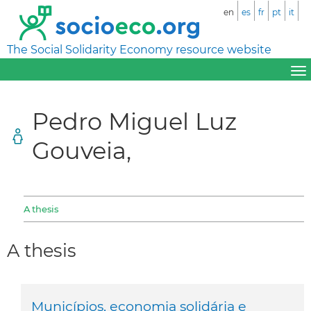
en
es
fr
pt
it
The Social Solidarity Economy resource website
Pedro Miguel Luz
Gouveia,
A thesis
A thesis
Municípios, economia solidária e