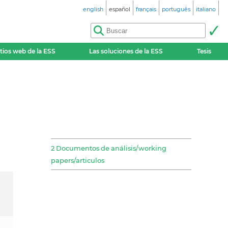
english
español
français
português
italiano
itios web de la ESS
Las soluciones de la ESS
Tesis
2 Documentos de análisis/working
papers/articulos