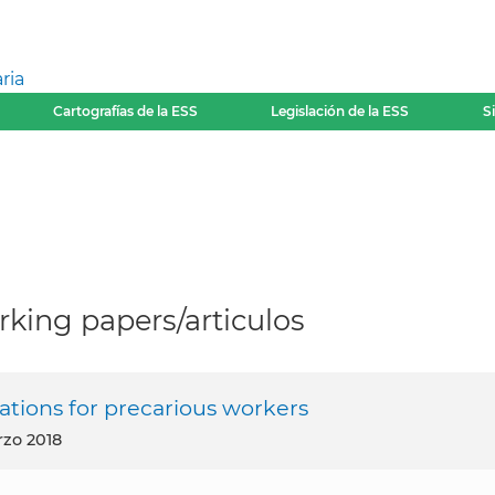
ria
Cartografías de la ESS
Legislación de la ESS
S
king papers/articulos
ations for precarious workers
arzo 2018