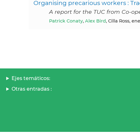
Organising precarious workers : Tr
A report for the TUC from Co-op
Patrick Conaty
,
Alex Bird
, Cilla Ross, en
Ejes temáticos:
Otras entradas :