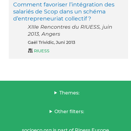
Comment favoriser l’intégration des
salariés de Scop dans un schéma
d’entrepreneuriat collectif ?
XIIIe Rencontres du RIUESS, juin
2013, Angers
Gaël Trividic, Juni 2013
RIUESS
Themes:
Other filters:
socioeco.org is part of Ripess Europe