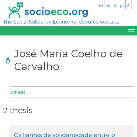
en
es
fr
pt
it
The Social Solidarity Economy resource website
José Maria Coelho de
Carvalho
2 thesis
2 thesis
Os liames de solidariedade entre o